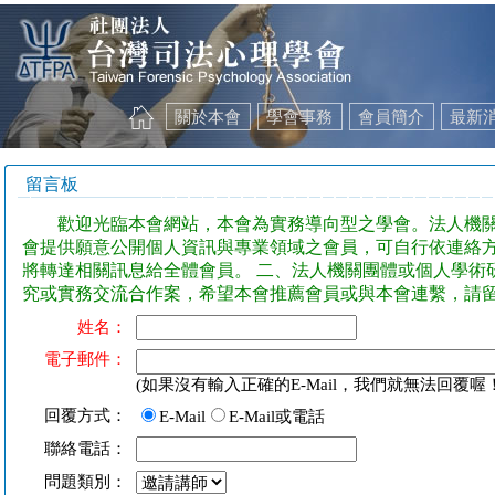
關於本會
學會事務
會員簡介
最新
留言板
歡迎光臨本會網站，本會為實務導向型之學會。法人機關團
會提供願意公開個人資訊與專業領域之會員，可自行依連絡
將轉達相關訊息給全體會員。 二、法人機關團體或個人學術
究或實務交流合作案，希望本會推薦會員或與本會連繫，請留言
姓名：
電子郵件：
(如果沒有輸入正確的E-Mail，我們就無法回覆喔！
回覆方式：
E-Mail
E-Mail或電話
聯絡電話：
問題類別：