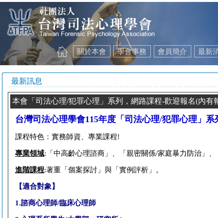
關於本會
學會事務
會員簡介
最新
最新訊息
本會「司法心理/犯罪心理」系列，網路課程-歡迎報名(內有
台灣司法心理學會115年度「司法心理/犯罪心理」
課程特色：實務師資、專業課程
!
專業領域
:
「中高齡心理諮商」、「親密關係
/
家庭暴力防治」、
進階課程
:
著重「個案探討」與「實例評析」。
【適合對象】
1.
諮商心理師
/
臨床心理師