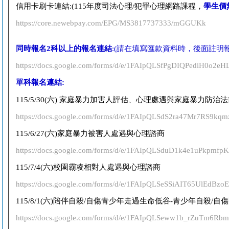
信用卡刷卡連結:(
115
年度司法心理
/
犯罪心理網路課程，
學生價
https://core.newebpay.com/EPG/MS3817737333/mGGUKk
同時報名2科以上的報名連結
:(請在填寫匯款資料時，後面註明
https://docs.google.com/forms/d/e/1FAIpQLSfPgDIQPediH0
單科報名連結
:
115/5/30(
六
)
家庭暴力加害人評估、心理處遇與家庭暴力防治法
https://docs.google.com/forms/d/e/1FAIpQLSdS2ra47Mr7RS
115/6/27(
六
)
家庭暴力被害人處遇與心理諮商
https://docs.google.com/forms/d/e/1FAIpQLSduD1k4e1uPkp
115/7/4(
六
)
校園霸凌相對人處遇與心理諮商
https://docs.google.com/forms/d/e/1FAIpQLSeSSiAIT65UlEdB
115/8/1(
六
)
陪伴自殺
/
自傷青少年走過生命低谷
-
青少年自殺
/
自傷
https://docs.google.com/forms/d/e/1FAIpQLSeww1b_rZuTm