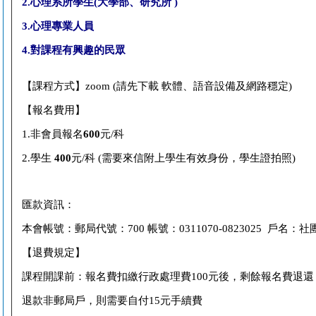
2.
心理系所學生(大學部、研究所 )
3.
心理專業人員
4.
對課程有興趣的民眾
【課程方式】
zoom (
請先下載
軟體、語音設備及網路穩定
)
【報名費用】
1.
非會員報名
600
元/科
2.
學生
400
元
/科 (
需要來信附上學生有效身份，學生證拍照
)
匯款資訊：
本會帳號：郵局代號：
700
帳號：
0311070-0823025
戶名：社
【退費規定】
課程開課前：報名費扣繳行政處理費
100
元後，剩餘報名費退還
退款非郵局戶，則需要自付
15
元手續費